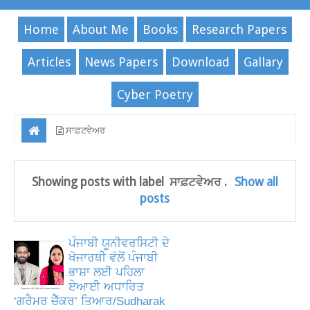
Home
About Me
Books
Research Papers
Articles
News Papers
Download
Gallary
Cyber Poetry
ਸਾਫ਼ਟਵੇਅਰ
Showing posts with label
ਸਾਫ਼ਟਵੇਅਰ
.
Show all
posts
ਪੰਜਾਬੀ ਯੂਨੀਵਰਸਿਟੀ ਦੇ
ਖੋਜਾਰਥੀ ਵੱਲੋਂ ਪੰਜਾਬੀ
ਭਾਸ਼ਾ ਲਈ ਪਹਿਲਾ
ਏਆਈ ਅਧਾਰਿਤ
‘ਗਰੈਮਰ ਚੈੱਕਰ’ ਤਿਆਰ/Sudharak