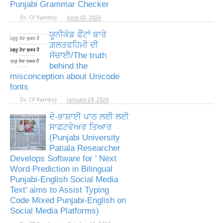
Punjabi Grammar Checker
Dr. CP Kamboj
June 03, 2026
ਯੂਨੀਕੋਡ ਫੌਂਟਾਂ ਬਾਰੇ
ਗ਼ਲਤਫਹਿਮੀ ਦੀ
ਸੱਚਾਈ/The truth
behind the
misconception about Unicode
fonts
Dr. CP Kamboj
January 24, 2026
ਦੋ-ਭਾਸ਼ਾਈ ਪਾਠ ਲਈ ਲਈ
ਸਾਫ਼ਟਵੇਅਰ ਤਿਆਰ
(Punjabi University
Patiala Researcher
Develops Software for ' Next
Word Prediction in Bilingual
Punjabi-English Social Media
Text' aims to Assist Typing
Code Mixed Punjabi-English on
Social Media Platforms)