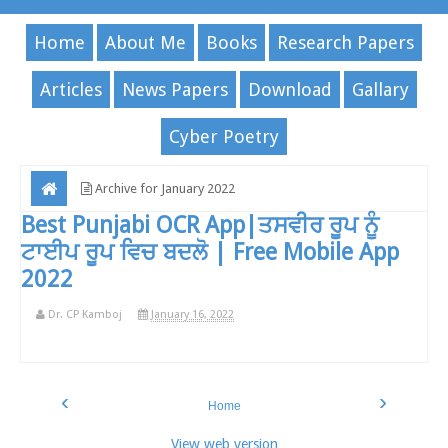
Home
About Me
Books
Research Papers
Articles
News Papers
Download
Gallary
Cyber Poetry
Archive for January 2022
Best Punjabi OCR App|ਤਸਵੀਰ ਰੂਪ ਨੂੰ
ਟਾਈਪ ਰੂਪ ਵਿਚ ਬਦਲੋ | Free Mobile App
2022
Dr. CP Kamboj
January 16, 2022
‹
›
Home
View web version