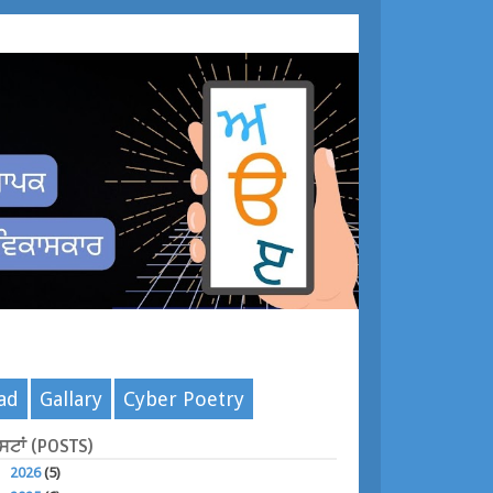
ad
Gallary
Cyber Poetry
ੋਸਟਾਂ (POSTS)
►
2026
(5)