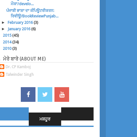
ਮੌਕਾ/develo...
ਪੰਜਾਬੀ ਭਾਸ਼ਾ ਦਾ ਕੰਪਿਊਟਰੀਕਰਨ:
ਰਿਵੀਊ/BookReviewPunjab...
►
February 2016
(3)
►
January 2016
(6)
►
2015
(45)
►
2014
(34)
►
2010
(3)
ਮੇਰੇ ਬਾਰੇ (ABOUT ME)
Dr. CP Kamboj
Talwinder Singh
ਮਸ਼ਹੂਰ