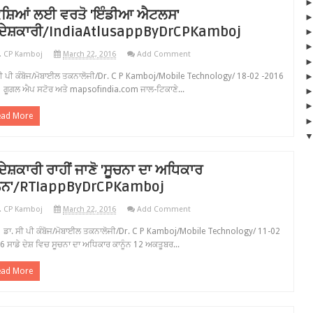
ਸ਼ਿਆਂ ਲਈ ਵਰਤੋ 'ਇੰਡੀਆ ਐਟਲਸ'
ੇਸ਼ਕਾਰੀ/IndiaAtlusappByDrCPKamboj
. CP Kamboj
March 22, 2016
Add Comment
ਸੀ ਪੀ ਕੰਬੋਜ/ਮੋਬਾਈਲ ਤਕਨਾਲੋਜੀ/Dr. C P Kamboj/Mobile Technology/ 18-02 -2016
ਲ ਐਪ ਸਟੋਰ ਅਤੇ mapsofindia.com ਜਾਲ-ਟਿਕਾਣੇ...
ead More
ੇਸ਼ਕਾਰੀ ਰਾਹੀਂ ਜਾਣੋ 'ਸੂਚਨਾ ਦਾ ਅਧਿਕਾਰ
ੂੰਨ'/RTIappByDrCPKamboj
. CP Kamboj
March 22, 2016
Add Comment
ਸੀ ਪੀ ਕੰਬੋਜ/ਮੋਬਾਈਲ ਤਕਨਾਲੋਜੀ/Dr. C P Kamboj/Mobile Technology/ 11-02
6 ਸਾਡੇ ਦੇਸ਼ ਵਿਚ ਸੂਚਨਾ ਦਾ ਅਧਿਕਾਰ ਕਾਨੂੰਨ 12 ਅਕਤੂਬਰ...
ead More