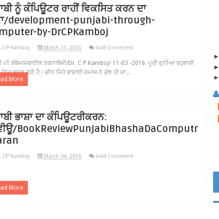
ਜਾਬੀ ਨੂੰ ਕੰਪਿਊਟਰ ਰਾਹੀਂ ਵਿਕਸਿਤ ਕਰਨ ਦਾ
ਕਾ/development-punjabi-through-
mputer-by-DrCPKamboj
. CP Kamboj
March 11, 2016
Add Comment
ਸੀ ਪੀ ਕੰਬੋਜ/ਮੋਬਾਈਲ ਤਕਨਾਲੋਜੀ/Dr. C P Kamboj/ 11-03 -2016 ਪੂਰੀ ਦੁਨੀਆ ਬਹੁਭਾਸ਼ੀ
ਰ ਵਿਚ ਬਦਲ ਰਹੀ ਹੈ। ਚੀਨ ਜਿਹੇ ਭਾਸ਼ਾਈ ਸਮਾਜ ਨੇ ਕੁੱਝ ਹੀ ਸਾ...
ead More
ਜਾਬੀ ਭਾਸ਼ਾ ਦਾ ਕੰਪਿਊਟਰੀਕਰਨ:
ਵੀਊ/BookReviewPunjabiBhashaDaComputr
aran
. CP Kamboj
March 04, 2016
Add Comment
ead More