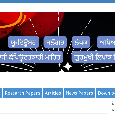
Research Papers
Articles
News Papers
Downlo
ਪ