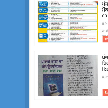
ਪੰ
ਮੌ
co
Dr
ਡਾ. 
ਸੰਸਾ
R
ਪੰ
ਰਿ
ik
Dr
R