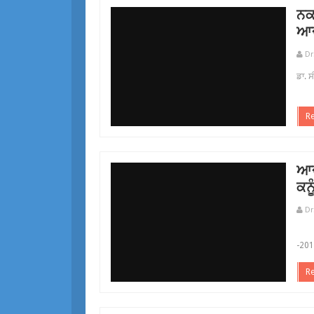
ਨਕ
ਆਦ
Dr
ਡਾ. 
ਗੂਗ
R
ਆਦ
ਕਨ
Dr
ਡਾ. 
-201
R