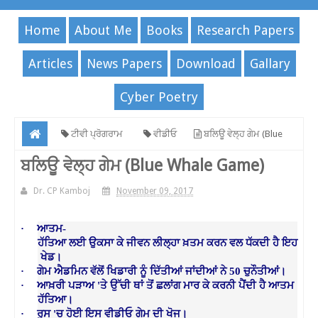
Home
About Me
Books
Research Papers
Articles
News Papers
Download
Gallary
Cyber Poetry
ਟੀਵੀ ਪ੍ਰੋਗਰਾਮ
ਵੀਡੀਓ
ਬਲਿਊ ਵੇਲ੍ਹ ਗੇਮ (Blue
Whale Game)
ਬਲਿਊ ਵੇਲ੍ਹ ਗੇਮ (Blue Whale Game)
Dr. CP Kamboj
November 09, 2017
·
ਆਤਮ
-
ਹੱਤਿਆ
ਲਈ
ਉਕਸਾ
ਕੇ
ਜੀਵਨ
ਲੀਲ੍ਹਾ
ਖ਼ਤਮ
ਕਰਨ
ਵਲ
ਧੱਕਦੀ
ਹੈ
ਇਹ
ਖੇਡ
।
·
ਗੇਮ
ਐਡਮਿਨ
ਵੱਲੋਂ
ਖਿਡਾਰੀ
ਨੂੰ
ਦਿੱਤੀਆਂ
ਜਾਂਦੀਆਂ
ਨੇ
50
ਚੁਨੌਤੀਆਂ
।
·
ਆਖ਼ਰੀ
ਪੜਾਅ
'
ਤੇ
ਉੱਚੀ
ਥਾਂ
ਤੋਂ
ਛਲਾਂਗ
ਮਾਰ
ਕੇ
ਕਰਨੀ
ਪੈਂਦੀ
ਹੈ
ਆਤਮ
ਹੱਤਿਆ
।
·
ਰੂਸ
'
ਚ
ਹੋਈ
ਇਸ
ਵੀਡੀਓ
ਗੇਮ
ਦੀ
ਖੋਜ
।