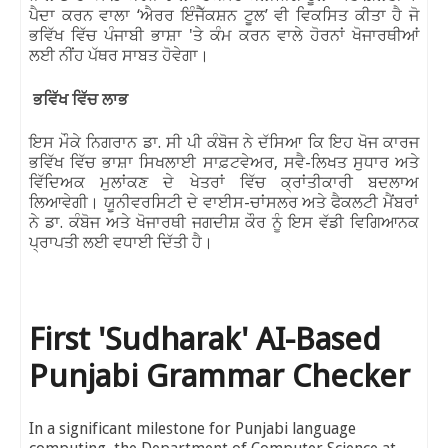
ਪੈਦਾ ਕਰਨ ਵਾਲਾ ‘ਐਰਰ ਇੰਜੈੱਕਸ਼ਨ ਟੂਲ’ ਵੀ ਵਿਕਸਿਤ ਕੀਤਾ ਹੈ
ਜੋ
ਭਵਿੱਖ ਵਿੱਚ ਪੰਜਾਬੀ ਭਾਸ਼ਾ
'
ਤੇ ਕੰਮ ਕਰਨ ਵਾਲੇ ਹੋਰਨਾਂ ਖੋਜਾਰਥੀਆਂ
ਲਈ ਨੀਂਹ ਪੱਥਰ ਸਾਬਤ ਹੋਵੇਗਾ।
ਭਵਿੱਖ ਵਿੱਚ ਲਾਭ
ਇਸ ਮੌਕੇ ਨਿਗਰਾਨ ਡਾ. ਸੀ ਪੀ ਕੰਬੋਜ ਨੇ ਦੱਸਿਆ ਕਿ ਇਹ ਖੋਜ ਕਾਰਜ
ਭਵਿੱਖ ਵਿੱਚ ਭਾਸ਼ਾ ਸਿਖਲਾਈ ਸਾਫ਼ਟਵੇਅਰ
,
ਸਵੈ-ਲਿਖਤ ਸੁਧਾਰ ਅਤੇ
ਵਿੱਦਿਅਕ ਮੁਲਾਂਕਣ ਦੇ ਖੇਤਰਾਂ ਵਿੱਚ ਕ੍ਰਾਂਤੀਕਾਰੀ ਬਦਲਾਅ
ਲਿਆਵੇਗੀ। ਯੂਨੀਵਰਸਿਟੀ ਦੇ ਵਾਈਸ-ਚਾਂਸਲਰ ਅਤੇ ਫੈਕਲਟੀ ਮੈਂਬਰਾਂ
ਨੇ ਡਾ. ਕੰਬੋਜ ਅਤੇ ਖੋਜਾਰਥੀ ਜਗਦੀਸ਼ ਕੌਰ ਨੂੰ ਇਸ ਵੱਡੀ ਵਿਗਿਆਨਕ
ਪ੍ਰਾਪਤੀ ਲਈ ਵਧਾਈ ਦਿੱਤੀ ਹੈ।
First 'Sudharak' AI-Based
Punjabi Grammar Checker
In a significant milestone for Punjabi language