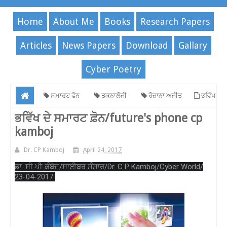
Home
About Me
Books
Research Papers
Articles
News Papers
Download
Gallary
Cyber Poetry
ਸਮਾਰਟ ਫੋਨ
ਤਕਨਾਲੋਜੀ
ਰੋਜ਼ਾਨਾ ਅਜੀਤ
ਭਵਿੱਖ
ਦੇ ਸਮਾਰਟ ਫ਼ੋਨ/future's phone cp kamboj
ਭਵਿੱਖ ਦੇ ਸਮਾਰਟ ਫ਼ੋਨ/future's phone cp
kamboj
Dr. CP Kamboj
April 24, 2017
ਡਾ. ਸੀ ਪੀ ਕੰਬੋਜ/ਸਾਈਬਰ ਸੰਸਾਰ/Dr. C P Kamboj/Cyber World/
23-04-2017