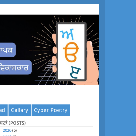
ad
Gallary
Cyber Poetry
ੋਸਟਾਂ (POSTS)
►
2026
(5)