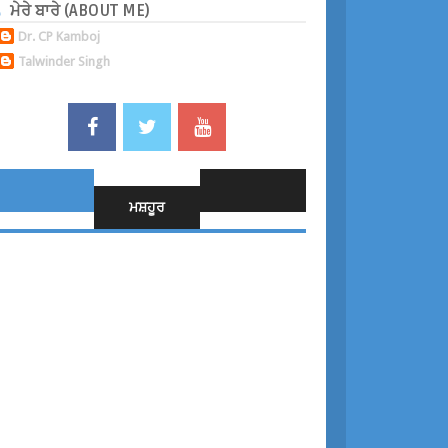
ਮੇਰੇ ਬਾਰੇ (ABOUT ME)
Dr. CP Kamboj
Talwinder Singh
ਮਸ਼ਹੂਰ