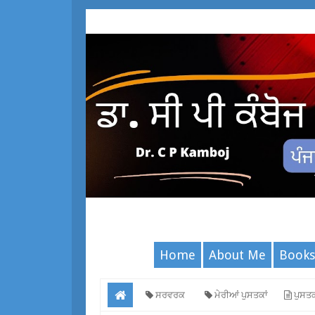
Home
About Me
Books
ਸਰਵਰਕ
ਮੇਰੀਆਂ ਪੁਸਤਕਾਂ
ਪੁਸਤਕ