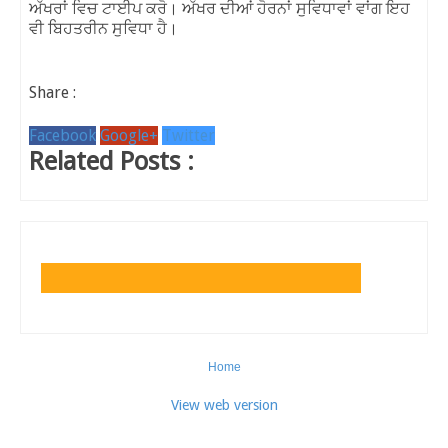
ਅੱਖਰਾਂ
ਵਿਚ
ਟਾਈਪ
ਕਰੋ
।
ਅੱਖਰ
ਦੀਆਂ
ਹੋਰਨਾਂ
ਸੁਵਿਧਾਵਾਂ
ਵਾਂਗ
ਇਹ
ਵੀ
ਬਿਹਤਰੀਨ
ਸੁਵਿਧਾ
ਹੈ
।
Share :
Facebook
Google+
Twitter
Related Posts :
Home
View web version