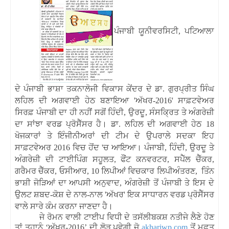
ਪੰਜਾਬੀ ਯੂਨੀਵਰਸਿਟੀ
,
ਪਟਿਆਲਾ
ਦੇ ਪੰਜਾਬੀ ਭਾਸ਼ਾ ਤਕਨਾਲੋਜੀ ਵਿਕਾਸ ਕੇਂਦਰ ਦੇ ਡਾ
.
ਗੁਰਪ੍ਰੀਤ ਸਿੰਘ
ਲਹਿਲ ਦੀ ਅਗਵਾਈ ਹੇਠ ਬਣਾਇਆ
'
ਅੱਖਰ
-2016'
ਸਾਫ਼ਟਵੇਅਰ
ਸਿਰਫ਼ ਪੰਜਾਬੀ ਦਾ ਹੀ ਨਹੀਂ ਸਗੋਂ ਹਿੰਦੀ
,
ਉਰਦੂ
,
ਸੰਸਕ੍ਰਿਤ ਤੇ ਅੰਗਰੇਜ਼ੀ
ਦਾ ਸਾਂਝਾ ਵਰਡ ਪ੍ਰੋਸੈੱਸਰ ਹੈ
।
ਡਾ
.
ਲਹਿਲ ਦੀ ਅਗਵਾਈ ਹੇਠ
18
ਖੋਜਕਾਰਾਂ ਤੇ ਇੰਜੀਨੀਅਰਾਂ ਦੀ ਟੀਮ ਦੇ ਉਪਰਾਲੇ ਸਦਕਾ ਇਹ
ਸਾਫ਼ਟਵੇਅਰ
2016
ਵਿਚ ਹੋਂਦ
'
ਚ ਆਇਆ
।
ਪੰਜਾਬੀ
,
ਹਿੰਦੀ
,
ਉਰਦੂ ਤੇ
ਅੰਗਰੇਜ਼ੀ ਦੀ ਟਾਈਪਿੰਗ ਸਹੂਲਤ
,
ਫੌਂਟ ਕਨਵਰਟਰ
,
ਸਪੈੱਲ ਚੈੱਕਰ
,
ਗਰੈਮਰ ਚੈੱਕਰ
,
ਓਸੀਆਰ
, 10
ਲਿਪੀਆਂ ਵਿਚਕਾਰ ਲਿਪੀਅੰਤਰਣ
,
ਤਿੰਨ
ਭਾਸ਼ੀ ਜੋੜਿਆਂ ਦਾ ਆਪਸੀ ਅਨੁਵਾਦ
,
ਅੰਗਰੇਜ਼ੀ ਤੋਂ ਪੰਜਾਬੀ ਤੇ ਇਸ ਦੇ
ਉਲਟ ਸ਼ਬਦ
-
ਕੋਸ਼ ਦੇ ਨਾਲ
-
ਨਾਲ
'
ਅੱਖਰ
'
ਇਕ ਸਾਧਾਰਨ ਵਰਡ ਪ੍ਰੋਸੈੱਸਰ
ਵਾਲੇ ਸਾਰੇ ਕੰਮ ਕਰਨਾ ਜਾਣਦਾ ਹੈ
।
ਜੇ
ਰੋਮਨ
ਵਾਲੀ
ਟਾਈਪ
ਵਿਧੀ
ਦੇ
ਤਸੱਲੀਬਕਸ਼
ਨਤੀਜੇ
ਲੈਣੇ
ਹੋਣ
ਤਾਂ
ਤੁਹਾਨੂੰ
‘
ਅੱਖਰ
-2016’
ਦੀ
ਲੋੜ
ਪਵੇਗੀ
ਜੋ
akhariwp.com
ਤੋਂ
ਮੁਫ਼ਤ