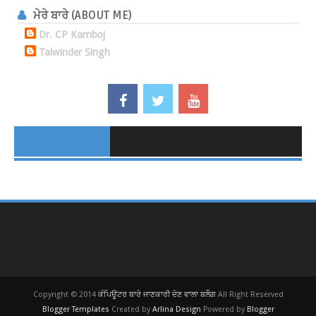
ਮੇਰੇ ਬਾਰੇ (ABOUT ME)
Dr. CP Kamboj
Talwinder Singh
Copyright © 2014
ਕੰਪਿਊਟਰ ਬਾਰੇ ਜਾਣਕਾਰੀ ਦੇਣ ਵਾਲਾ ਬਲੌਗ
All Right Reserved
Blogger Templates
Created by
Arlina Design
Powered by
Blogger