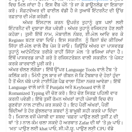
ਵਿਚ
ਮਿਲ
ਜਾਂਦਾ
ਹੈ
।
ਇਸ
ਵੈੱਬ
ਪੰਨੇ
’
ਤੇ
ਜਾ
ਕੇ
ਡਾਊਨਲੋਡ
ਦਾ
ਇਸ਼ਾਰਾ
ਕਰੋ
।
ਸੌਫ਼ਟਵੇਅਰ
ਦੀ
ਫਾਈਲ
ਵੱਡੀ
ਹੈ
ਜੋ
ਤੁਆਥੋਂ
ਇੰਟਰਨੈਟ
ਦੀ
ਉੱਚ
ਰਫ਼ਤਾਰ
ਦੀ
ਮੰਗ
ਕਰੇਗੀ
।
ਅੱਖਰ
ਇੰਸਟਾਲ
ਕਰਨ
ਉਪਰੰਤ
ਤੁਹਾਨੂੰ
ਕੁਝ
ਪਲਾਂ
ਲਈ
ਇੰਟਰਨੈਟ
ਦੀ
ਦੁਬਾਰਾ
ਲੋੜ
ਪਵੇਗੀ
।
ਅੱਖਰ
ਤੁਹਾਨੂੰ
ਰਜਿਸਟਰ
ਹੋਣ
ਲਈ
ਕਹੇਗਾ
।
ਤੁਸੀ
ਇੱਥੋਂ
ਨਾਮ
,
ਮੋਬਾਈਲ
ਨੰਬਰ
,
ਈ
-
ਮੇਲ
ਆਦਿ
ਭਰ
ਕੇ
Register
ਬਟਣ
ਦਬਾ
ਦਿਓ
।
ਇਸ
ਸਕਰੀਨ
ਨੂੰ
ਬਿਨਾਂ
ਬੰਦ
ਕੀਤਿਆਂ
ਸਿੱਧਾ
ਈ
-
ਮੇਲ
ਵਾਲੇ
ਵੈੱਬ
ਪੇਜ
ਤੇ
ਜਾਓ
।
ਕਿਉਂਕਿ
ਅੱਖਰ
ਦਾ
ਪਾਸਵਰਡ
ਤੁਹਾਨੂੰ
ਆਟੋਮੈਟਿਕ
ਤਰੀਕੇ
ਰਾਹੀਂ
ਸਿੱਧਾ
ਮੇਲ
’
ਤੇ
ਭਜਿਆ ਜਾਂਦਾ ਹੈ
।
ਇੱਥੋਂ
ਪਾਸਵਰਡ
ਕਾਪੀ
ਕਰੋ
ਤੇ
ਰਜਿਸਟਰੇਸ਼ਨ
ਵਾਲੀ
ਸਕਰੀਨ
’
ਤੇ
ਪੇਸਟ
ਕਰਕੇ
ਕਾਰਵਾਈ
ਪੂਰੀ
ਕਰੋ
।
ਅੱਖਰ
ਚੱਲਣ
ਲੱਗੇਗਾ
।
ਇੱਥੋਂ
ਉੱਪਰ
Language Tools
ਵਾਲੇ
ਟੈਬ
’
ਤੇ
ਕਲਿੱਕ
ਕਰੋ
।
ਮਿੰਨੀ
ਟੂਲ
ਬਾਰ
ਜਾਂ
ਰੀਬਨ
ਜੋ
ਕਿ
ਟੈਬਬਾਰ
ਦੇ
ਹੇਠਾਂ
ਹੁੰਦਾ
ਹੈ
ਤੋਂ
ਐਨ
ਖੱਬੇ
ਪਾਸੇ
ਟਾਈਪਿੰਗ
ਪੈਡ
ਵਾਲਾ
ਹਿੱਸਾ
ਨਜ਼ਰ
ਆਵੇਗਾ
।
ਇੱਥੋਂ
Language
ਵਾਲੇ
ਖ਼ਾਨੇ
ਤੋਂ
Punjabi
ਅਤੇ
Keyboard
ਵਾਲੇ
ਤੋਂ
Romanized Typing
ਦੀ
ਚੋਣ
ਕਰੋ
।
ਇਹ
ਚੋਣ
ਸਿਰਫ਼
ਪਹਿਲੀ
ਵਾਰ
ਕਰਨੀ
ਪਵੇਗੀ
।
ਇੱਥੇ
ਤੁਸੀਂ
ਰੋਮਨ
ਅੱਖਰਾਂ
ਰਾਹੀ
ਪੰਜਾਬੀ
ਵਿਚ
ਵੱਧ
ਗੁਣਵੱਤਾ
ਨਾਲ
ਟਾਈਪ
ਕਰ
ਸਕਦੇ
ਹੋ
।
ਇਹ
ਪੈਰੀਂ
ਅੱਖਰਾਂ
,
ਪੈਰੀਂ
ਬਿੰਦੀਆਂ
ਤੇ
ਹੋਰ
ਗੁੰਝਲਦਾਰ
ਸ਼ਬਦਾਂ
ਨੂੰ
ਬਾਖ਼ੂਬੀ
ਸਹੀ
ਕਰਕੇ
ਪਾ
ਦਿੰਦਾ
ਹੈ
।
ਮਿਸਾਲ
ਵਜੋਂ
ਪੰਜਾਬੀ
ਦਾ
ਸ਼ਬਦ
‘
ਜ਼ਫ਼ਰ
’
ਪਾਉਣ
ਲਈ
ਤੁਸੀਂ
Z
ਦੀ
ਥਾਂ
’
ਤੇ
J
ਨਾਲ
ਕੰਮ
ਚਲਾ
ਸਕਦੇ
ਹੋ
ਅਰਥਾਤ
Zafar
ਦੀ
ਥਾਂ
’
ਤੇ
jfr
ਪਾਓ
।
‘
ਖ਼ਤ
’
ਪਾਉਣ
ਲਈ
khat
ਪਾਓ
,
ਸੀ
.
ਪੀ
.
ਯੂ
.
ਪਾਉਣ
ਲਈ
CPU
ਵੱਡੇ