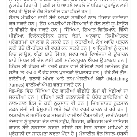
ਨੂੰ ਸਹੇੜ ਰਿਹਾ ਹੈ | ਕਈ ਮਾਪੇ ਆਪਣੇ ਲਾਡਲੇ ਤੋਂ ਖਹਿੜਾ ਛੁਡਾਉਣ ਲਈ
ਆਪ ਹੀ ਉਸ ਦੇ ਹੱਥ ਮੋਬਾਈਲ ਫੜਾ ਛੱਡਦੇ ਹਨ |
ਸੋਸ਼ਲ ਮੀਡੀਆ ਰਾਹੀਂ ਬੱਚੇ ਆਪਣੇ ਸਾਥੀਆਂ ਨਾਲ ਵਿਚਾਰ-ਵਟਾਂਦਰਾ
ਕਰ ਸਕਦੇ ਹਨ | ਉਹ ਆਪਣੀਆਂ ਸਮੱਸਿਆਵਾਂ ਦੇ ਹੱਲ ਲਈ ਯੂ-ਟਿਊਬ
'ਤੇ ਵੀਡੀਓ ਵੇਖ ਸਕਦੇ ਹਨ | ਸਿੱਖਿਆ, ਗਿਆਨ-ਵਿਗਿਆਨ, ਵਿੱਕੀ
ਪੀਡੀਆ, ਇਲੈਕਟ੍ਰੋਨਿਕ ਸ਼ਬਦ ਕੋਸ਼ਾਂ, ਅਨੁਵਾਦ ਲਿਪੀਅੰਤਰਣ
ਪ੍ਰੋਗਰਾਮਾਂ ਦਾ ਲਾਭ ਲੈ ਸਕਦੇ ਹਨ | ਕਹਾਣੀਆਂ, ਲੇਖ ਆਦਿ ਪੜ੍ਹਨ
ਲਈ ਬੱਚੇ ਈ-ਰੀਡਰ ਦੀ ਵਰਤੋਂ ਕਰ ਸਕਦੇ ਹਨ | ਆਕਿ੍ਤੀਆਂ ਨੂੰ ਕ੍ਰਮ
ਵਿਚ ਲਾਉਣ, ਅੰਕਾਂ ਬਾਰੇ ਸਿੱਖਣ, ਸਵਰ ਅਤੇ ਵਿਅੰਜਨਾ ਦੇ ਉਚਾਰਨ
ਬਾਰੇ ਸਿਖਲਾਈ ਦੇਣ ਲਈ ਕਈ ਮਹੱਤਵਪੂਰਨ ਐਪਜ਼ ਉਪਲਬਧ ਹਨ |
ਕਿੰਡਲ ਈ-ਰੀਡਰ ਦੀ ਵਰਤੋਂ ਕਰਨ ਵਾਲੇ ਬੱਚਿਆਂ ਲਈ ਆਮੇਜ਼ਨ ਬੁੱਕ
ਸਟੋਰ 'ਤੇ 3500 ਤੋਂ ਵੱਧ ਬਾਲ ਪੁਸਤਕਾਂ ਉਪਲਬਧ ਹਨ | ਵੱਡੇ ਬੱਚੇ ਭੁੱਲ-
ਭੁਲੱਈਆਂ, ਭੁਲਾਵੇਂ ਅੱਖਰ ਅਤੇ ਨਾਮ-ਮੇਲਣੀਆਂ ਖੇਡਾਂ (Matching
7ames) ਵਾਲੀਆਂ ਐਪਜ਼ ਵਰਤ ਸਕਦੇ ਹਨ |
ਖੇਡ-ਖੇਡ ਵਿਚ ਸਿੱਖਿਆ ਦੇਣ ਵਾਲੀਆਂ ਵੀਡੀਓ ਗੇਮਾਂ ਵੀ ਖੇਡੀਆਂ ਜਾ
ਸਕਦੀਆਂ ਹਨ | ਬੱਚਿਆਂ ਲਈ ਤਕਨਾਲੋਜੀ ਦੇ ਬੇਹੱਦ ਫ਼ਾਇਦਿਆਂ ਦੇ
ਨਾਲ-ਨਾਲ ਇਸ ਦੇ ਕਈ ਨੁਕਸਾਨ ਵੀ ਹਨ | ਜ਼ਿਆਦਾਤਰ ਨੁਕਸਾਨ
ਤਕਨਾਲੋਜੀ ਦੀ ਬੇਮੁਹਾਰੀ ਅਤੇ ਲੋੜੋਂ ਵੱਧ ਵਰਤੋਂ ਕਾਰਨ ਹੋ ਰਹੇ ਹਨ |
ਅਸ਼ਲੀਲ ਤੇ ਅਸੱਭਿਅਕ ਸਮਗਰੀ ਵਾਲੀਆਂ ਵੈੱਬਸਾਈਟਾਂ, ਜਾਤੀ/ਨਸਲੀ
ਭੇਦਭਾਵ ਨੂੰ ਹੁਲਾਰਾ ਦੇਣ ਵਾਲੇ ਗਰੁੱਪ, ਹੈਕਰਸ, ਕਰੈਕਰਸ ਅਤੇ ਵਾਇਰਸ
ਕਾਰਨ ਬੱਚੇ ਨੁਕਸਾਨ ਕਰਵਾ ਬਹਿੰਦੇ ਹਨ ਜਿਸ ਕਾਰਨ ਮਾਪਿਆਂ ਨੂੰ
ਪ੍ਰੇਸ਼ਾਨੀ ਦਾ ਸਾਹਮਣਾ ਕਰਨਾ ਪੈਂਦਾ ਹੈ | ਮੋਬਾਈਲ ਫੋਨ ਬਿਜਲ-ਚੁੰਬਕੀ