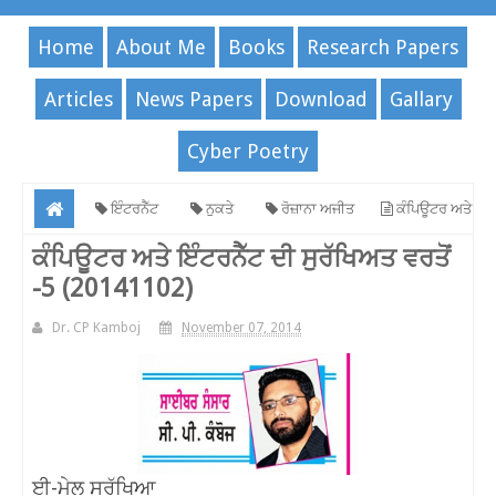
Home
About Me
Books
Research Papers
Articles
News Papers
Download
Gallary
Cyber Poetry
ਇੰਟਰਨੈੱਟ
ਨੁਕਤੇ
ਰੋਜ਼ਾਨਾ ਅਜੀਤ
ਕੰਪਿਊਟਰ ਅਤੇ
ਇੰਟਰਨੈੱਟ ਦੀ ਸੁਰੱਖਿਅਤ ਵਰਤੋਂ -5 (20141102)
ਕੰਪਿਊਟਰ ਅਤੇ ਇੰਟਰਨੈੱਟ ਦੀ ਸੁਰੱਖਿਅਤ ਵਰਤੋਂ
-5 (20141102)
Dr. CP Kamboj
November 07, 2014
ਈ-ਮੇਲ ਸੁਰੱਖਿਆ