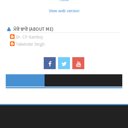
Home
View web version
ਮੇਰੇ ਬਾਰੇ (ABOUT ME)
Dr. CP Kamboj
Talwinder Singh