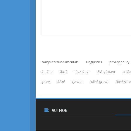
computer fundamentals
Linguistics
privacy policy
ਖੋਜ ਪੱਤਰ
ਚੌਕਸੀ
ਜੀਵਨ ਵੇਰਵਾ
ਟੀਵੀ ਪ੍ਰੋਗਰਾਮ
ਤਸਵੀਰਾ
ਫੁਟਕਲ
ਫੋਟੋਆਂ
ਮੁਲਾਕਾਤ
ਮੇਰੀਆਂ ਪੁਸਤਕਾਂ
ਮੋਬਾਈਲ ਤਕ
AUTHOR