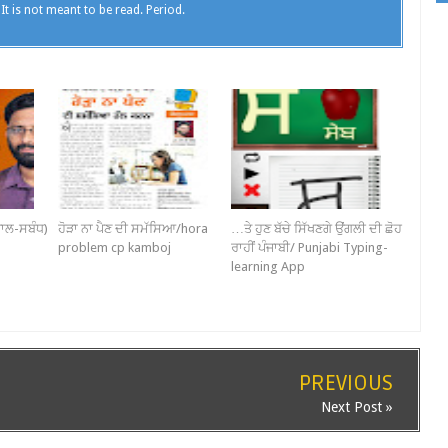
 It is not meant to be read. Period.
ਾਲ-ਸਬੰਧ)
ਹੋੜਾ ਨਾ ਪੈਣ ਦੀ ਸਮੱਸਿਆ/hora
…ਤੇ ਹੁਣ ਬੱਚੇ ਸਿੱਖਣਗੇ ਉਂਗਲੀ ਦੀ ਛੋਹ
problem cp kamboj
ਰਾਹੀਂ ਪੰਜਾਬੀ/ Punjabi Typing-
learning App
PREVIOUS
Next Post »