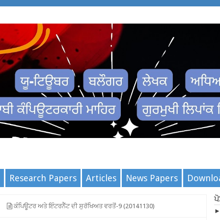
Research Papers
Articles
News Papers
Downlo
ਪ
ਕੰਪਿਊਟਰ ਅਤੇ ਇੰਟਰਨੈੱਟ ਦੀ ਸੁਰੱਖਿਅਤ ਵਰਤੋਂ-9 (20141130)