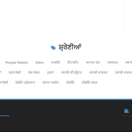
ਸ਼੍ਰੇਣੀਆਂ
Punjab Patwari
Video
ਆਡੀਓ
ਇੰਟਰਨੈੱਟ
ਸਮਾਰਟ ਫੋਨ
ਸਰਵਰਕ
ਸਵਾਲ
ਂ
ਤਕਨਾਲੋਜੀ
ਦੇਸ਼ ਸੇਵਕ
ਨੁਕਤੇ
ਪੰਜਾਬੀ ਕੰਪਿਊਟਰ
ਪੰਜਾਬੀ ਜਾਗਰਣ
ਪੰਜਾਬੀ ਜਾਗਰ
ਨਾਲੋਜੀ
ਰੇਡੀਓ ਪ੍ਰੋਗਰਾਮ
ਰੋਜ਼ਾਨਾ ਅਜੀਤ
ਵੀਡੀਓ
ਵੀਡੀਓ ਸਬਕ