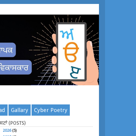
ad
Gallary
Cyber Poetry
ੋਸਟਾਂ (POSTS)
►
2026
(5)