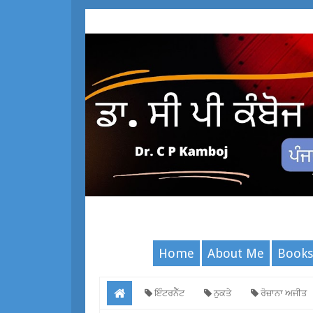
Home
About Me
Books
ਇੰਟਰਨੈੱਟ
ਨੁਕਤੇ
ਰੋਜ਼ਾਨਾ ਅਜੀਤ