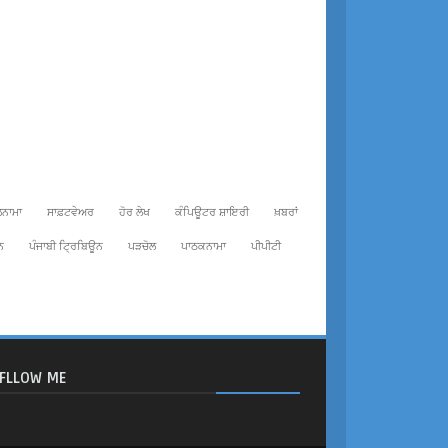
ਨਾਮਾ
ਸਾਫ਼ਟਵੇਅਰ
ਹੋਰ ਲੇਖ
ਕੰਪਿਊਟਰ ਸ਼ਾਇਰੀ
ਖ਼ਬਰਾਂ
ਨ
ਪੰਜਾਬੀ ਟ੍ਰਿਬਿਊਨ
ਪੜਚੋਲ
ਪਾਠਕਨਾਮਾ
ਪੀਪੀਟੀ
FLLOW ME