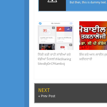
But then, this is dummy text.
ਨਿੱਕੀ ਕੜੀ ਰਾਹੀ ਸਾਂਝੀਆਂ ਕਰੋ
ਇੰਜ ਕਰੋ ਆਨ-ਲਾਈਨ (ਜ
ਵੱਡੀਆਂ ਮਿਸਲਾਂ/FileSharing
ਖ਼ਰੀਦਦਾਰੀ
SitesByDrCPKamboj
NEXT
« Prev Post