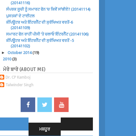
(20141116)
ਸੰਪਰਕ ਸੂਚੀ ਨੂੰ ਸਮਾਰਟ ਫੋਨ ’ਚ ਕਿਵੇਂ ਸਾਂਭੀਏ? (20141114)
ਪੁਸਤਕਾਂ ਦੇ ਟਾਈਟਲ
ਕੰਪਿਊਟਰ ਅਤੇ ਇੰਟਰਨੈੱਟ ਦੀ ਸੁਰੱਖਿਅਤ ਵਰਤੋਂ-6
(20141109)
ਸਮਾਰਟ ਫੋਨ ਰਾਹੀਂ ਪੀਸੀ ’ਤੇ ਚਲਾਓ ਇੰਟਰਨੈੱਟ (20141106)
ਕੰਪਿਊਟਰ ਅਤੇ ਇੰਟਰਨੈੱਟ ਦੀ ਸੁਰੱਖਿਅਤ ਵਰਤੋਂ -5
(20141102)
►
October 2014
(19)
►
2010
(3)
ਮੇਰੇ ਬਾਰੇ (ABOUT ME)
Dr. CP Kamboj
Talwinder Singh
ਮਸ਼ਹੂਰ