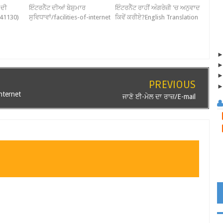
 ਦੀ
ਇੰਟਰਨੈੱਟ ਦੀਆਂ ਬੇਸ਼ੁਮਾਰ
ਇੰਟਰਨੈੱਟ ਰਾਹੀਂ ਅੰਗਰੇਜ਼ੀ 'ਚ ਅਨੁਵਾਦ
141130)
ਸੁਵਿਧਾਵਾਂ/facilities-of-internet
ਕਿਵੇਂ ਕਰੀਏ?English Translation
PREVIOUS
internet
ਜਾਣੋ ਈ-ਮੇਲ ਦਾ ਰਾਜ਼/E-mail