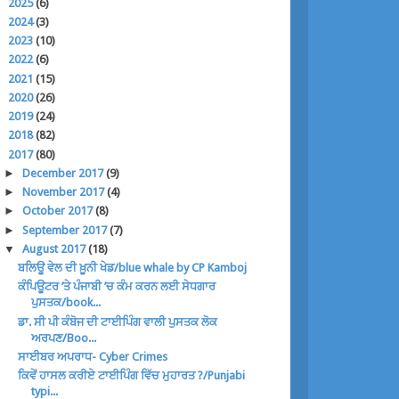
►
2025
(6)
►
2024
(3)
►
2023
(10)
►
2022
(6)
►
2021
(15)
►
2020
(26)
►
2019
(24)
►
2018
(82)
▼
2017
(80)
►
December 2017
(9)
►
November 2017
(4)
►
October 2017
(8)
►
September 2017
(7)
▼
August 2017
(18)
ਬਲਿਊ ਵੇਲ ਦੀ ਖ਼ੂਨੀ ਖੇਡ/blue whale by CP Kamboj
ਕੰਪਿਊਟਰ ’ਤੇ ਪੰਜਾਬੀ ’ਚ ਕੰਮ ਕਰਨ ਲਈ ਸੇਧਗਾਰ
ਪੁਸਤਕ/book...
ਡਾ. ਸੀ ਪੀ ਕੰਬੋਜ ਦੀ ਟਾਈਪਿੰਗ ਵਾਲੀ ਪੁਸਤਕ ਲੋਕ
ਅਰਪਣ/Boo...
ਸਾਈਬਰ ਅਪਰਾਧ- Cyber Crimes
ਕਿਵੇਂ ਹਾਸਲ ਕਰੀਏ ਟਾਈਪਿੰਗ ਵਿੱਚ ਮੁਹਾਰਤ ?/Punjabi
typi...