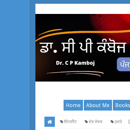
Home
About Me
Books
ਇੰਟਰਨੈੱਟ
ਦੇਸ਼ ਸੇਵਕ
ਨੁਕਤੇ