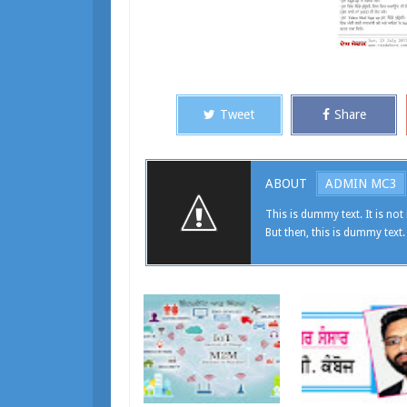
Tweet
Share
ABOUT
ADMIN MC3
This is dummy text. It is not 
But then, this is dummy text.