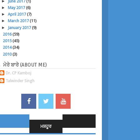
►
June 2017
(1)
►
May 2017
(6)
►
April 2017
(7)
►
March 2017
(11)
►
January 2017
(9)
►
2016
(59)
►
2015
(45)
►
2014
(34)
►
2010
(3)
ਮੇਰੇ ਬਾਰੇ (ABOUT ME)
Dr. CP Kamboj
Talwinder Singh
ਮਸ਼ਹੂਰ