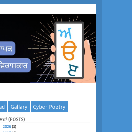
ad
Gallary
Cyber Poetry
ੋਸਟਾਂ (POSTS)
►
2026
(5)