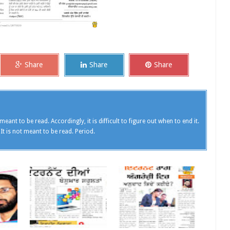
Share
Share
Share
meant to be read. Accordingly, it is difficult to figure out when to end it.
 It is not meant to be read. Period.