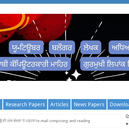
Research Papers
Articles
News Papers
Downlo
ਪ
ਈ-ਮੇਲ ਭੇਜਣਾ ਤੇ ਪੜ੍ਹਨਾ/e-mail-composing-and-reading