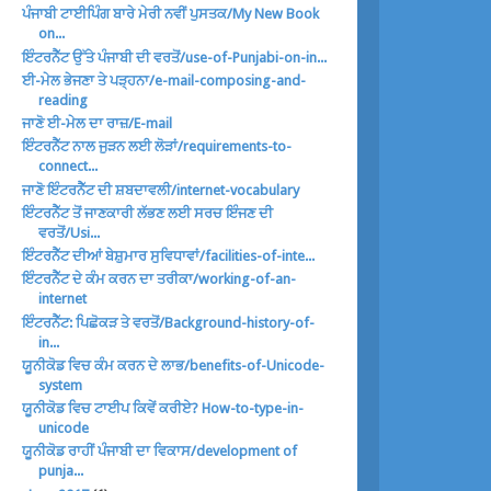
ਪੰਜਾਬੀ ਟਾਈਪਿੰਗ ਬਾਰੇ ਮੇਰੀ ਨਵੀਂ ਪੁਸਤਕ/My New Book
on...
ਇੰਟਰਨੈੱਟ ਉੱਤੇ ਪੰਜਾਬੀ ਦੀ ਵਰਤੋਂ/use-of-Punjabi-on-in...
ਈ-ਮੇਲ ਭੇਜਣਾ ਤੇ ਪੜ੍ਹਨਾ/e-mail-composing-and-
reading
ਜਾਣੋ ਈ-ਮੇਲ ਦਾ ਰਾਜ਼/E-mail
ਇੰਟਰਨੈੱਟ ਨਾਲ ਜੁੜਨ ਲਈ ਲੋੜਾਂ/requirements-to-
connect...
ਜਾਣੋ ਇੰਟਰਨੈੱਟ ਦੀ ਸ਼ਬਦਾਵਲੀ/internet-vocabulary
ਇੰਟਰਨੈੱਟ ਤੋਂ ਜਾਣਕਾਰੀ ਲੱਭਣ ਲਈ ਸਰਚ ਇੰਜਣ ਦੀ
ਵਰਤੋਂ/Usi...
ਇੰਟਰਨੈੱਟ ਦੀਆਂ ਬੇਸ਼ੁਮਾਰ ਸੁਵਿਧਾਵਾਂ/facilities-of-inte...
ਇੰਟਰਨੈੱਟ ਦੇ ਕੰਮ ਕਰਨ ਦਾ ਤਰੀਕਾ/working-of-an-
internet
ਇੰਟਰਨੈੱਟ: ਪਿਛੋਕੜ ਤੇ ਵਰਤੋਂ/Background-history-of-
in...
ਯੂਨੀਕੋਡ ਵਿਚ ਕੰਮ ਕਰਨ ਦੇ ਲਾਭ/benefits-of-Unicode-
system
ਯੂਨੀਕੋਡ ਵਿਚ ਟਾਈਪ ਕਿਵੇਂ ਕਰੀਏ? How-to-type-in-
unicode
ਯੂਨੀਕੋਡ ਰਾਹੀਂ ਪੰਜਾਬੀ ਦਾ ਵਿਕਾਸ/development of
punja...