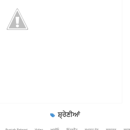
ਸ਼੍ਰੇਣੀਆਂ
Punjab Patwari
Video
ਆਡੀਓ
ਇੰਟਰਨੈੱਟ
ਸਮਾਰਟ ਫੋਨ
ਸਰਵਰਕ
ਸਵਾਲ