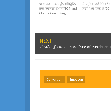
ਆਈਓਟੀ ਤੇ ਕਲਾਊਡ ਕੰਪਿਊਟਿੰਗ
ਕੰਪਿਊਟਰ ਅਤੇ ਇੰਟਰਨੈੱਟ
ਨਾਲ ਬਦਲੇਗਾ ਜ਼ਮਾਨਾ/IOT and
ਸੁਰੱਖਿਅਤ ਵਰਤੋਂ-9 (20
Cloude Computing
NEXT
ਇੰਟਰਨੈੱਟ ਉੱਤੇ ਪੰਜਾਬੀ ਦੀ ਵਰਤੋਂ/use-of-Punjabi-on-
Conversion
Emoticon