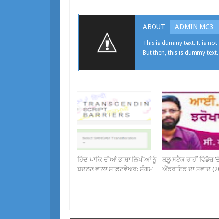
ABOUT
ADMIN MC3
This is dummy text. It is not 
But then, this is dummy text.
ਹਿੰਦ-ਪਾਕਿ ਦੀਆਂ ਭਾਸ਼ਾ ਲਿਪੀਆਂ ਨੂੰ
ਬਲ਼ੂ ਸਟੈਕ ਰਾਹੀਂ ਵਿੰਡੋਜ਼ ’ਤੇ
ਬਦਲਣ ਵਾਲਾ ਸਾਫ਼ਟਵੇਅਰ: ਸੰਗਮ
ਐਂਡਰਾਇਡ ਦਾ ਸਵਾਦ (2