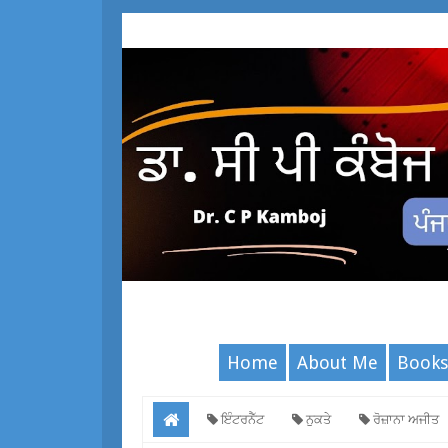
Home
About Me
Books
ਇੰਟਰਨੈੱਟ
ਨੁਕਤੇ
ਰੋਜ਼ਾਨਾ ਅਜੀਤ