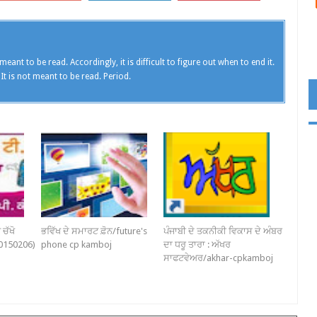
meant to be read. Accordingly, it is difficult to figure out when to end it.
 It is not meant to be read. Period.
 ਚੱਖੋ
ਭਵਿੱਖ ਦੇ ਸਮਾਰਟ ਫ਼ੋਨ/future's
ਪੰਜਾਬੀ ਦੇ ਤਕਨੀਕੀ ਵਿਕਾਸ ਦੇ ਅੰਬਰ
0150206)
phone cp kamboj
ਦਾ ਧਰੂ ਤਾਰਾ : ਅੱਖਰ
ਸਾਫਟਵੇਅਰ/akhar-cpkamboj