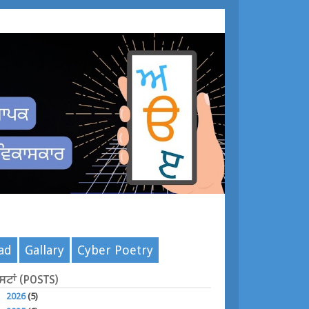
ad
Gallary
Cyber Poetry
ੋਸਟਾਂ (POSTS)
►
2026
(5)