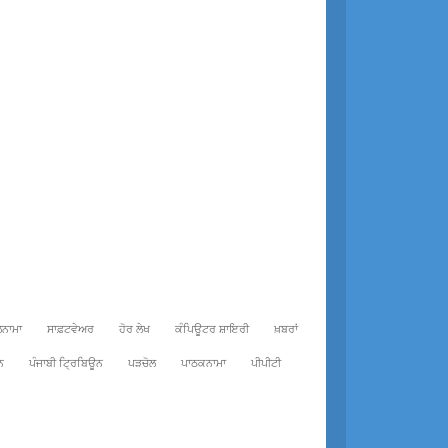
ਨਾਮਾ
ਸਾਫ਼ਟਵੇਅਰ
ਹੋਰ ਲੇਖ
ਕੰਪਿਊਟਰ ਸ਼ਾਇਰੀ
ਖ਼ਬਰਾਂ
ਨ
ਪੰਜਾਬੀ ਟ੍ਰਿਬਿਊਨ
ਪੜਚੋਲ
ਪਾਠਕਨਾਮਾ
ਪੀਪੀਟੀ