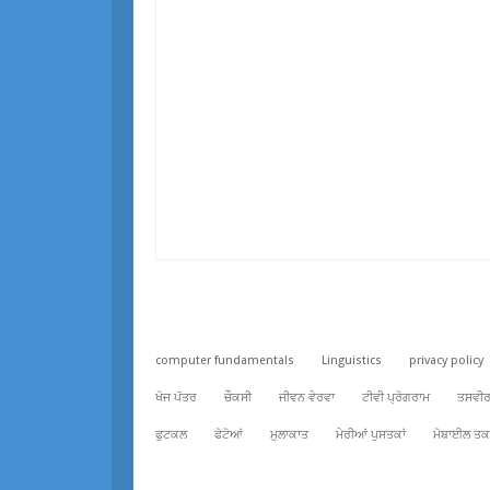
computer fundamentals
Linguistics
privacy policy
ਖੋਜ ਪੱਤਰ
ਚੌਕਸੀ
ਜੀਵਨ ਵੇਰਵਾ
ਟੀਵੀ ਪ੍ਰੋਗਰਾਮ
ਤਸਵੀਰਾ
ਫੁਟਕਲ
ਫੋਟੋਆਂ
ਮੁਲਾਕਾਤ
ਮੇਰੀਆਂ ਪੁਸਤਕਾਂ
ਮੋਬਾਈਲ ਤਕ