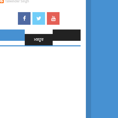
Talwinder Singh
ਮਸ਼ਹੂਰ