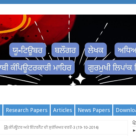
Research Papers
Articles
News Papers
Downlo
ਪ
ਕੰਪਿਊਟਰ ਅਤੇ ਇੰਟਰਨੈੱਟ ਦੀ ਸੁਰੱਖਿਅਤ ਵਰਤੋਂ-3 (19-10-2014)