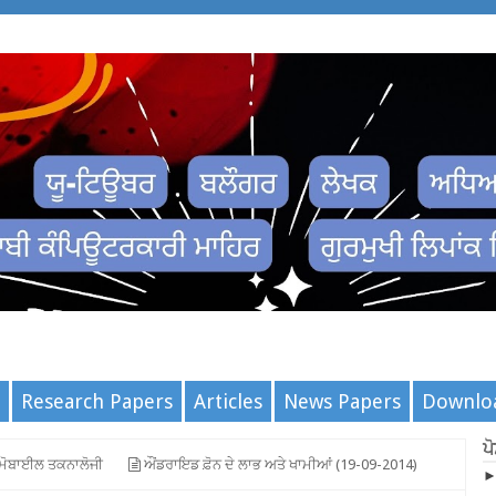
Research Papers
Articles
News Papers
Downlo
ਪ
ਮੋਬਾਈਲ ਤਕਨਾਲੋਜੀ
ਔਂਡਰਾਇਡ ਫ਼ੋਨ ਦੇ ਲਾਭ ਅਤੇ ਖਾਮੀਆਂ (19-09-2014)