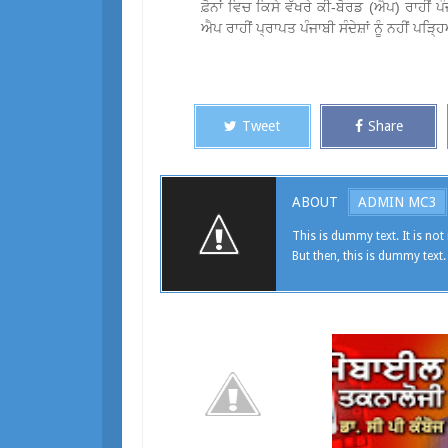
ਫ਼ੋਨਾਂ ਵਿਚ ਕਿਸੇ ਵੱਖਰੇ ਕੀ-ਬੋਰਡ (ਐਪ) ਰਾਹੀਂ
ਐਪ ਰਾਹੀਂ ਪ੍ਰਾਪਤ ਪੰਜਾਬੀ ਸੰਦੇਸ਼ਾਂ ਨੂੰ ਨਹੀਂ ਪੜ
Tweet
Share
ABOUT
ADMIN MC3
This is dummy text. It is not 
But then, this is dummy text.