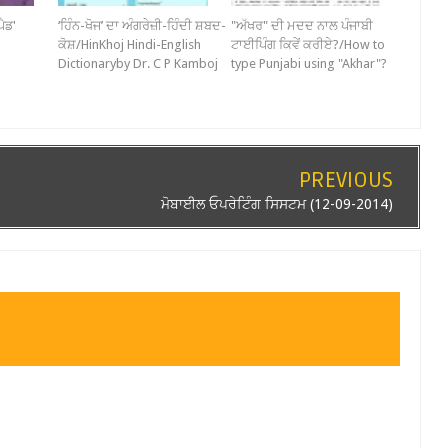
ੈਡ'
‘ਹਿੰਨ-ਖੋਜ’ ਦਾ ਅੰਗਰੇਜ਼ੀ-ਹਿੰਦੀ ਸ਼ਬਦ-
"ਅੱਖਰ" ਦੀ ਮਦਦ ਨਾਲ ਪੰਜਾਬੀ
ਕੋਸ਼/HinKhoj Hindi-English
ਟਾਈਪਿੰਗ ਕਿਵੇਂ ਕਰੀਏ?/How to
Dictionaryby Dr. C P Kamboj
type Punjabi using "Akhar"?
PREVIOUS
ਮੋਬਾਈਲ ਓਪਰੇਟਿੰਗ ਸਿਸਟਮ (12-09-2014)