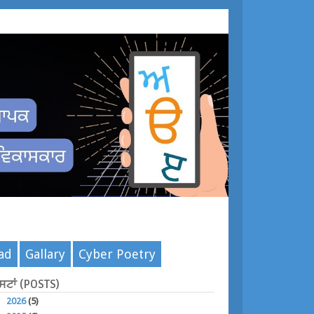
ad
Gallary
Cyber Poetry
ੋਸਟਾਂ (POSTS)
►
2026
(5)