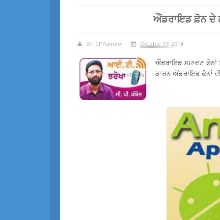
ਔਂਡਰਾਇਡ ਫ਼ੋਨ ਦੇ
Dr. CP Kamboj
October 19, 2014
ਔਂਡਰਾਇਡ ਸਮਾਰਟ ਫ਼ੋਨਾਂ
ਕਾਰਨ ਔਂਡਰਾਇਡ ਫੋਨਾਂ ਦ