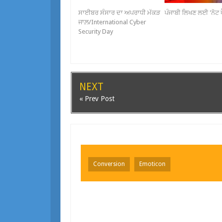
ਸਾਈਬਰ ਸੰਸਾਰ ਦਾ ਅਪਰਾਧੀ ਮੱਕੜ
ਪੰਜਾਬੀ ਲਿਖਣ ਲਈ 'ਨੋਟ ਪ
ਜਾਲ਼/International Cyber
Security Day
NEXT
« Prev Post
Conversion
Emoticon