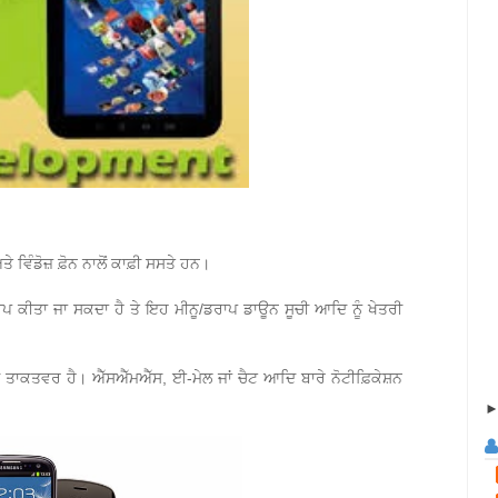
ੇ ਵਿੰਡੋਜ਼ ਫ਼ੋਨ ਨਾਲੋਂ ਕਾਫ਼ੀ ਸਸਤੇ ਹਨ।
ਈਪ ਕੀਤਾ ਜਾ ਸਕਦਾ ਹੈ ਤੇ ਇਹ ਮੀਨੂ/ਡਰਾਪ ਡਾਊਨ ਸੂਚੀ ਆਦਿ ਨੂੰ ਖੇਤਰੀ
ਦ ਤਾਕਤਵਰ ਹੈ। ਐੱਸਐੱਮਐੱਸ, ਈ-ਮੇਲ ਜਾਂ ਚੈਟ ਆਦਿ ਬਾਰੇ ਨੋਟੀਫ਼ਿਕੇਸ਼ਨ