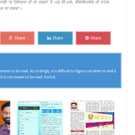
 ਪੰਜਾਬੀ 'ਚ ਲਿਖਿਆ ਤਾਂ ਜਾ ਸਕਦਾ ਹੈ ਪਰ ਈ-ਮੇਲ, ਐੱਸਐੱਮਐੱਸ ਜਾਂ ਵਟਸ
੍ਹਿਆ ਜਾ ਸਕਦਾ।
Share
Share
Share
meant to be read. Accordingly, it is difficult to figure out when to end it.
 It is not meant to be read. Period.