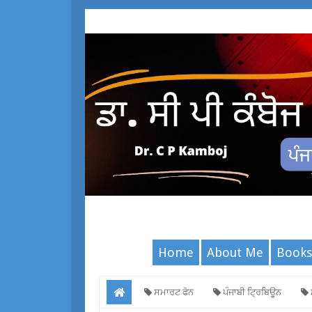
Home
About Me
Books
ਸਮਾਰਟ ਫੋਨ
ਪੰਜਾਬੀ ਟ੍ਰਿਬਿਊਨ